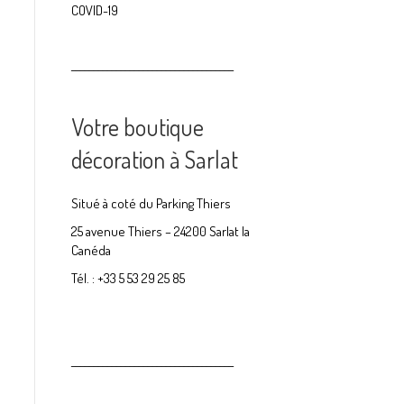
COVID-19
____________________________________
Votre boutique
décoration à Sarlat
Situé à coté du Parking Thiers
25 avenue Thiers – 24200 Sarlat la
Canéda
Tél. : +33 5 53 29 25 85
____________________________________