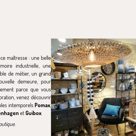
èce maîtresse : une belle
oire industrielle, une
uble de métier, un grand
ouvelle demeure, pour
lement parce que vous
oration, venez découvrir
bles intemporels
Pomax
,
enhagen
et
Guibox
.
outique.